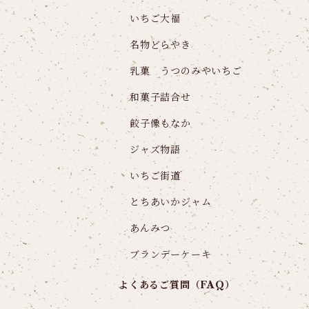
いちご大福
名物どらやき
乳菓 うつのみやいちご
和菓子詰合せ
餃子像もなか
ジャズ物語
いちご街道
とちあいかジャム
あんみつ
ブランデーケーキ
よくあるご質問（FAQ）