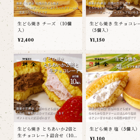
生どら焼き チーズ （10個
生どら焼き 生チョコレ
入）
（5個入）
¥2,400
¥1,150
生どら焼き とちあいか2倍と
生どら焼き 塩（5個入
生チョコレート詰合せ（10個
¥1,100