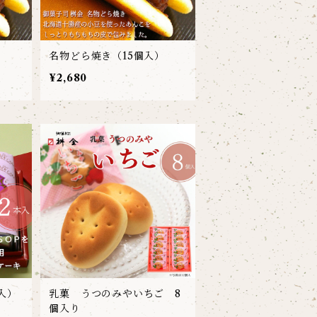
）
名物どら焼き（15個入）
¥2,680
入）
乳菓 うつのみやいちご 8
個入り